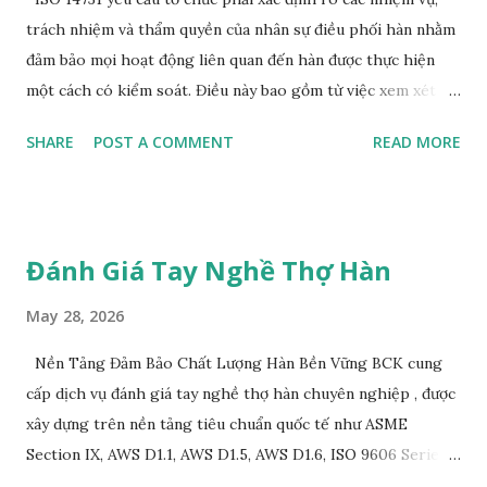
trách nhiệm và thẩm quyền của nhân sự điều phối hàn nhằm
đảm bảo mọi hoạt động liên quan đến hàn được thực hiện
một cách có kiểm soát. Điều này bao gồm từ việc xem xét
yêu cầu kỹ thuật, lựa chọn vật liệu, phê duyệt WPS/PQR,
SHARE
POST A COMMENT
READ MORE
kiểm soát năng lực Trong các hệ thống quản lý chất lượng
hàn hiện đại, vai trò của Điều phối viên hàn theo
International Organization for Standardization ISO 14731
không còn chỉ đơn thuần là giám sát hoạt động hàn tại
Đánh Giá Tay Nghề Thợ Hàn
xưởng. Đây là vị trí có ảnh hưởng trực tiếp đến chất lượng
sản phẩm, độ an toàn kết cấu, tính phù hợp tiêu chuẩn kỹ
May 28, 2026
thuật và khả năng kiểm soát rủi ro trong toàn bộ quá trình
Nền Tảng Đảm Bảo Chất Lượng Hàn Bền Vững BCK cung
sản xuất. ISO 14731 yêu cầu tổ chức phải xác định rõ các
cấp dịch vụ đánh giá tay nghề thợ hàn chuyên nghiệp , được
nhiệm vụ, trách nhiệm và thẩm quyền của nhân sự điều phối
xây dựng trên nền tảng tiêu chuẩn quốc tế như ASME
hàn nhằm đảm bảo mọi hoạt động liên quan đến hàn được
Section IX, AWS D1.1, AWS D1.5, AWS D1.6, ISO 9606 Series
thực hiện một cách có kiểm soát. Điều này bao gồm từ việc
và các yêu cầu kỹ thuật riêng của dự án. Các tiêu chuẩn này
xem xét yêu cầu kỹ thuật, lựa chọn vật liệu, phê duyệt