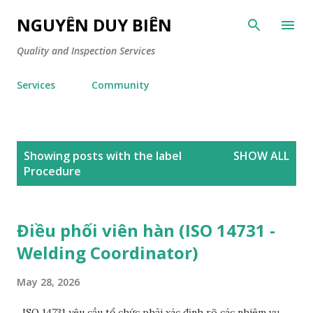
Skip to main content
NGUYỄN DUY BIÊN
Quality and Inspection Services
Services
Community
P
Showing posts with the label
SHOW ALL
o
Procedure
s
t
Điều phối viên hàn (ISO 14731 -
s
Welding Coordinator)
May 28, 2026
ISO 14731 yêu cầu tổ chức phải xác định rõ các nhiệm vụ,