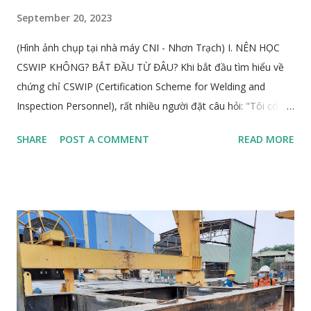
September 20, 2023
(Hình ảnh chụp tại nhà máy CNI - Nhơn Trạch) I. NÊN HỌC
CSWIP KHÔNG? BẮT ĐẦU TỪ ĐÂU? Khi bắt đầu tìm hiểu về
chứng chỉ CSWIP (Certification Scheme for Welding and
Inspection Personnel), rất nhiều người đặt câu hỏi: "Tôi có
nên học CSWIP không?" Câu trả lời không phụ thuộc vào xu
SHARE
POST A COMMENT
READ MORE
hướng mà nằm ở định hướng nghề nghiệp, kiến thức, kỹ năng
và kinh nghiệm thực tế của chính bạn. 1. Đặt câu hỏi đúng để
có quyết định đúng Bạn đã từng làm công tác giám sát hàn
chưa? Bạn có kinh nghiệm thực tế về thi công, kiểm tra lắp
dựng cơ khí? Bạn có dự định theo đuổi nghề giám sát chất
lượng lâu dài không? Nếu câu trả lời là "chưa", tốt nhất bạn
không nên học CSWIP ngay , vì đây là hướng đi chuyên biệt
và cần sự chuẩn bị nghiêm túc. Thay vào đó, bạn nên tập
trung tích lũy kinh nghiệm, tìm hiểu thêm về nghề nghiệp,