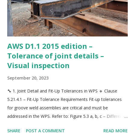
mục tiêu và xác định rõ vai trò bạn muốn gắn bó trong ngành
cơ khí và kiểm tra chất lượng. 2. Tránh học theo phong trào
Không phải ai có chứng chỉ CSWIP cũng sẽ có công việc ...
AWS D1.1 2015 edition –
Tolerance of joint details –
Visual inspection
September 20, 2023
🔧 1. Joint Detail and Fit-Up Tolerances in WPS 🔹 Clause
5.21.4.1 – Fit-Up Tolerance Requirements Fit-up tolerances
for groove weld assemblies are critical and must be
addressed in the WPS. Refer to: Figure 5.3 a, b, c – Different
fit-up types (with/without backing, with/without backgouging)
SHARE
POST A COMMENT
READ MORE
Tolerance parameters include : Root opening (often ±1.6 mm