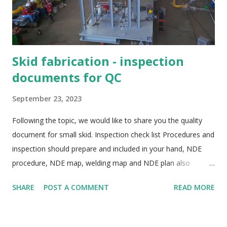
requirement in BS EN ISO 15614-1. Heat input determination
and...
Skid fabrication - inspection
documents for QC
September 23, 2023
Following the topic, we would like to share you the quality
document for small skid. Inspection check list Procedures and
inspection should prepare and included in your hand, NDE
procedure, NDE map, welding map and NDE plan also
prepared. You should make a content of procedures for
SHARE
POST A COMMENT
READ MORE
control, type of inspection report, below is sample list of
procedure. Document control Too many drawings/ document
per each skid, so it should carefully update with latest