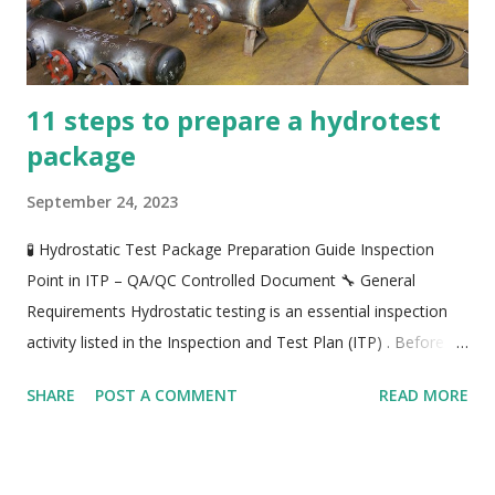
11 steps to prepare a hydrotest
package
September 24, 2023
🧪 Hydrostatic Test Package Preparation Guide Inspection
Point in ITP – QA/QC Controlled Document 🔧 General
Requirements Hydrostatic testing is an essential inspection
activity listed in the Inspection and Test Plan (ITP) . Before
performing a hydrotest, the following conditions must be
SHARE
POST A COMMENT
READ MORE
fulfilled : The hydrotest procedure has been approved by the
client and/or consultant. All welding activities within the test
boundary must be completed and inspected by all parties.