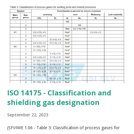
Non-Destructive Testing (NDT) must be performed according
to the project specification, with acceptable results . All
relevant documentation must be collected for inclusion in the
test package . 📦 11 Steps to Prepare a Hydrotest Package 1.
Cover Page Include project name, client, contractor, system
name, line class, and test type. A sample form can be
customized to suit your project format. 2. Content Sheet
Provides a summary index of documents included. Pre-fill
standard informatio...
ISO 14175 - Classification and
shielding gas designation
September 22, 2023
(SFI/IWE 1.06 - Table 3: Classification of process gases for