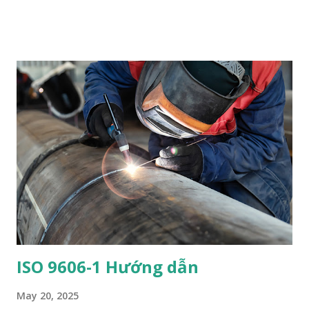
/ ±1/16 in.) Root face Groove angle Alignment/mismatch (hi-
lo) ⚠️ Out-of-tolerance fit-up (e.g., root opening > 20 mm) is
not allowed unless qualified by a PQR — especially for PJP
groove welds , where excessive root gap is a nonessential
variable turning essential . 📐 2. Essential Variables in WPS
(Clause 4 and Table 4.5) ✅ Table 4.5, Line 31 – Groove Type
Change in groove type (e.g., single-V → double-V) requires
requalification , unless: It’s a CJP groove weld meeting Clause
3.12, 3.13 (prequalified) or Clause 9.10, 9.11 (tubular
connections). Then, any groove detail conforming to those
figures (e....
ISO 9606-1 Hướng dẫn
May 20, 2025