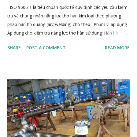
ISO 9606-1 là tiêu chuẩn quốc tế quy định các yêu cầu kiểm
tra và chứng nhận năng lực thợ hàn kim loại theo phương
pháp hàn hồ quang (arc welding) cho thép . Phạm vi áp dụng
Áp dụng cho kiểm tra năng lực thợ hàn sử dụng: Hàn hồ
quang tay (SMAW / 111) Hàn hồ quang trong khí bảo vệ
SHARE
POST A COMMENT
READ MORE
(GMAW / 135, 136, 138, GTAW / 141, FCAW, SAW / 121) Hàn
hồ quang Plasma (PAW / 15) Các quá trình hàn nóng chảy
khác Vật liệu áp dụng: tất cả các loại thép carbon, thép hợp
kim, thép không gỉ, thép chịu nhiệt, v.v. Các nội dung chính
Loại liên kết kiểm tra: Mối hàn đối đầu (Butt weld) Mối hàn
góc (Fillet weld) Vị trí hàn: PA (Flat), PC (Horizontal), PF
(Vertical-up), PE (Overhead), v.v. Phạm vi chứng nhận (Range
of qualification): Vật liệu (theo nhóm ISO 15608) Quá trình
hàn Loại liên kết Vị trí hàn Đường kính/thickness Sản phẩm:
Plate hoặc Pipe Tiêu chí kiểm tra: Hình dạng ngoại quan mối
hàn (visual inspection) Kiểm tra phá hủy (des...