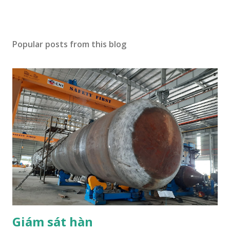
P
o
s
Popular posts from this blog
t
a
C
o
m
m
e
n
t
Giám sát hàn