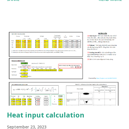
Link tham gia: https://t.me/+dUB42hQsIn5iMGFl . Thân Biên
ND Telegram user: @biennd
Heat input calculation
September 23, 2023