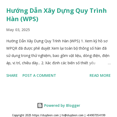
revision, Line list should be updated and control the piping
Hướng Dẫn Xây Dựng Quy Trình
spool number, all spools to be identified in the test package
Hàn (WPS)
later. Shop drawing, document submission to be documented
revision number, date of submission, date of return, and
May 03, 2025
approval code, etc. Inspection report To control and
monitor all inspection reports, the assigned coding number
Hướng Dẫn Xây Dựng Quy Trình Hàn (WPS) 1. Xem kỹ hồ sơ
should generate before starting issue. Welding summary For
WPQR đã được phê duyệt Xem lại toàn bộ thông số hàn đã
structural steel For piping Material receiving inspection MRIR
sử dụng trong thử nghiệm, bao gồm vật liệu, dòng điện, điện
for piping, bolting, gasket, fitting MRIR for consum...
áp, vị trí, chiều dày... 2. Xác định các biến số thiết yếu
(Essential Variables) Các biến số bắt buộc phải giữ nguyên
SHARE
POST A COMMENT
READ MORE
trong sản xuất để đảm bảo tính hợp lệ theo tiêu chuẩn
(phương pháp hàn, vật liệu, khí bảo vệ...) 3. Bổ sung các biến
số va đập nếu có yêu cầu toughness Nếu yêu cầu thử va đập
(CVN), cần xác định thêm các biến phụ như nhiệt độ tối thiểu,
Powered by Blogger
khoảng nhiệt đầu vào, interpass... 4. Ghi nhận các biến không
thiết yếu (Non-essential Variables) Biến không thiết yếu có
Copyright 2025 https://duybien.com | hi@duybien.com | +84907354199