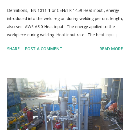
Definitions, EN 1011-1 or CEN/TR 1459 Heat input , energy
introduced into the weld region during welding per unit length,
also see AWS A3.0 Heat input . The energy applied to the
workpiece during welding. Heat input rate . The heat input per
unit length of weld. The heat input during welding can be
SHARE
POST A COMMENT
READ MORE
viewed as a main influencing factor on the properties of
ferritic and ferritic-austenitic stainless steel welds in particular.
This influences the time/temperature cycle occurring during
welding. EN 1011-1 2009, Section 8.7 Thermal efficiency
factor k are in accordance with Table 1 of EN 1011-1 : 2009.
ASME IX 2017 What is the difference between arc energy and
heat input? Arc energy is the energy supplied by the welding
arc to the workpiece before the efficiency of the process is
considered. BS EN ISO 15614-1 : 2017 Welding qualification
for all positions, see Section 8.4.2 and topic , Welding position