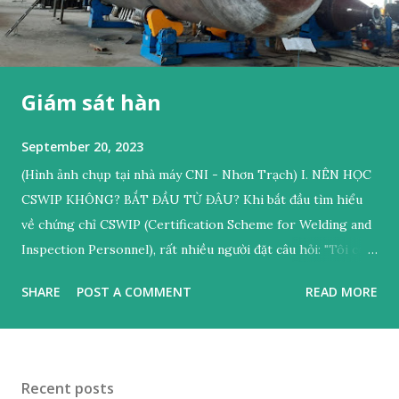
Giám sát hàn
September 20, 2023
(Hình ảnh chụp tại nhà máy CNI - Nhơn Trạch) I. NÊN HỌC
CSWIP KHÔNG? BẮT ĐẦU TỪ ĐÂU? Khi bắt đầu tìm hiểu
về chứng chỉ CSWIP (Certification Scheme for Welding and
Inspection Personnel), rất nhiều người đặt câu hỏi: "Tôi có
nên học CSWIP không?" Câu trả lời không phụ thuộc vào xu
SHARE
POST A COMMENT
READ MORE
hướng mà nằm ở định hướng nghề nghiệp, kiến thức, kỹ
năng và kinh nghiệm thực tế của chính bạn. 1. Đặt câu hỏi
đúng để có quyết định đúng Bạn đã từng làm công tác giám
sát hàn chưa? Bạn có kinh nghiệm thực tế về thi công, kiểm
Recent posts
tra lắp dựng cơ khí? Bạn có dự định theo đuổi nghề giám sát