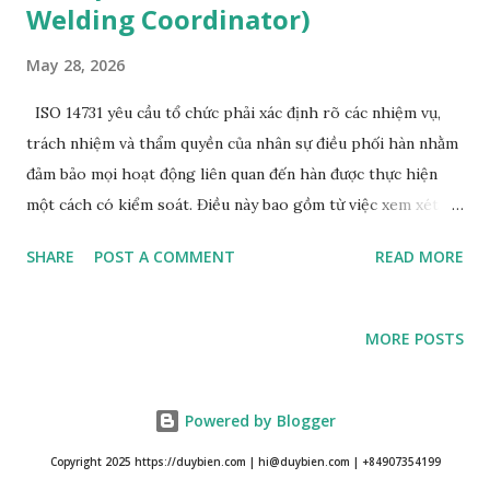
Welding Coordinator)
nhận quy trình hàn đối với: · Manual, semiautomatic,
mechanized, automatic welding processes. · Pressure
May 28, 2026
equipment, structural steel, piping process, power piping,
pressure vessel, and related components...
ISO 14731 yêu cầu tổ chức phải xác định rõ các nhiệm vụ,
trách nhiệm và thẩm quyền của nhân sự điều phối hàn nhằm
đảm bảo mọi hoạt động liên quan đến hàn được thực hiện
một cách có kiểm soát. Điều này bao gồm từ việc xem xét
yêu cầu kỹ thuật, lựa chọn vật liệu, phê duyệt WPS/PQR,
SHARE
POST A COMMENT
READ MORE
kiểm soát năng lực Trong các hệ thống quản lý chất lượng
hàn hiện đại, vai trò của Điều phối viên hàn theo
International Organization for Standardization ISO 14731
MORE POSTS
không còn chỉ đơn thuần là giám sát hoạt động hàn tại
xưởng. Đây là vị trí có ảnh hưởng trực tiếp đến chất lượng
sản phẩm, độ an toàn kết cấu, tính phù hợp tiêu chuẩn kỹ
Powered by Blogger
thuật và khả năng kiểm soát rủi ro trong toàn bộ quá trình
Copyright 2025 https://duybien.com | hi@duybien.com | +84907354199
sản xuất. ISO 14731 yêu cầu tổ chức phải xác định rõ các