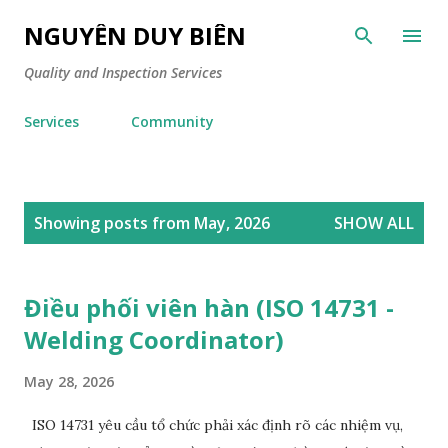
Skip to main content
NGUYỄN DUY BIÊN
Quality and Inspection Services
Services
Community
P
Showing posts from May, 2026
SHOW ALL
o
s
t
Điều phối viên hàn (ISO 14731 -
s
Welding Coordinator)
May 28, 2026
ISO 14731 yêu cầu tổ chức phải xác định rõ các nhiệm vụ,