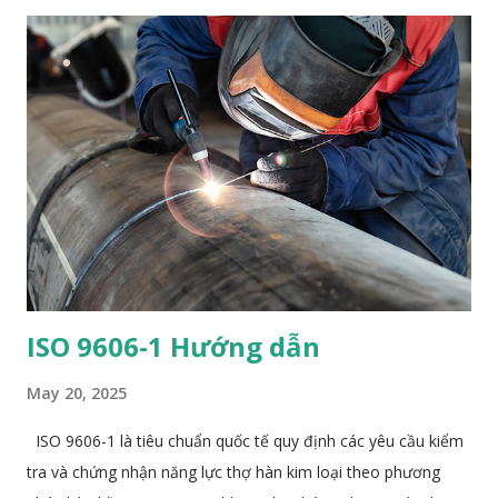
not allowed unless qualified by a PQR — especially for PJP
groove welds , where excessive root gap is a nonessential
variable turning essential . 📐 2. Essential Variables in WPS
(Clause 4 and Table 4.5) ✅ Table 4.5, Line 31 – Groove Type
Change in groove type (e.g., single-V → double-V) requires
requalification , unless: It’s a CJP groove weld meeting Clause
3.12, 3.13 (prequalified) or Clause 9.10, 9.11 (tubular
connections). Then, any groove detail conforming to those
figures (e....
ISO 9606-1 Hướng dẫn
May 20, 2025
ISO 9606-1 là tiêu chuẩn quốc tế quy định các yêu cầu kiểm
tra và chứng nhận năng lực thợ hàn kim loại theo phương