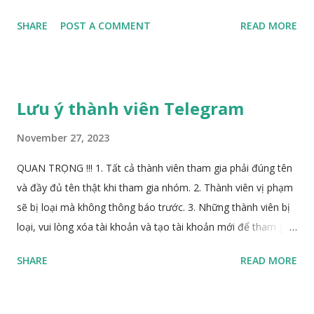
SHARE
POST A COMMENT
READ MORE
Lưu ý thành viên Telegram
November 27, 2023
QUAN TRỌNG !!! 1. Tất cả thành viên tham gia phải đúng tên
và đầy đủ tên thật khi tham gia nhóm. 2. Thành viên vị phạm
sẽ bị loại mà không thông báo trước. 3. Những thành viên bị
loại, vui lòng xóa tài khoản và tạo tài khoản mới để tham gia
lại. 4. Thành viên loại, Admin không hỗ trợ quay lại nhóm. 5.
SHARE
READ MORE
Link tham gia: https://t.me/+dUB42hQsIn5iMGFl . Thân Biên
ND Telegram user: @biennd