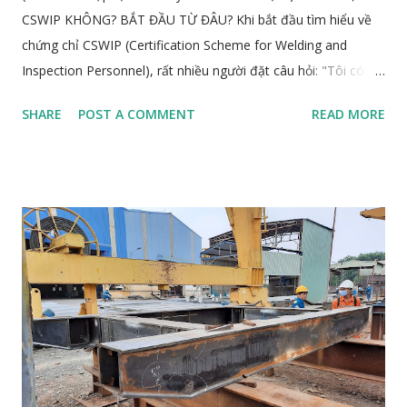
CSWIP KHÔNG? BẮT ĐẦU TỪ ĐÂU? Khi bắt đầu tìm hiểu về
chứng chỉ CSWIP (Certification Scheme for Welding and
Inspection Personnel), rất nhiều người đặt câu hỏi: "Tôi có
nên học CSWIP không?" Câu trả lời không phụ thuộc vào xu
SHARE
POST A COMMENT
READ MORE
hướng mà nằm ở định hướng nghề nghiệp, kiến thức, kỹ năng
và kinh nghiệm thực tế của chính bạn. 1. Đặt câu hỏi đúng để
có quyết định đúng Bạn đã từng làm công tác giám sát hàn
chưa? Bạn có kinh nghiệm thực tế về thi công, kiểm tra lắp
dựng cơ khí? Bạn có dự định theo đuổi nghề giám sát chất
lượng lâu dài không? Nếu câu trả lời là "chưa", tốt nhất bạn
không nên học CSWIP ngay , vì đây là hướng đi chuyên biệt
và cần sự chuẩn bị nghiêm túc. Thay vào đó, bạn nên tập
trung tích lũy kinh nghiệm, tìm hiểu thêm về nghề nghiệp,
mục tiêu và xác định rõ vai trò bạn muốn gắn bó trong ngành
cơ khí và kiểm tra chất lượng. 2. Tránh học theo phong trào
Không phải ai có chứng chỉ CSWIP cũng sẽ có công việc ...