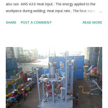
also see AWS A3.0 Heat input . The energy applied to the
workpiece during welding. Heat input rate . The heat input per
unit length of weld. The heat input during welding can be
SHARE
POST A COMMENT
READ MORE
viewed as a main influencing factor on the properties of
ferritic and ferritic-austenitic stainless steel welds in particular.
This influences the time/temperature cycle occurring during
welding. EN 1011-1 2009, Section 8.7 Thermal efficiency
factor k are in accordance with Table 1 of EN 1011-1 : 2009.
ASME IX 2017 What is the difference between arc energy and
heat input? Arc energy is the energy supplied by the welding
arc to the workpiece before the efficiency of the process is
considered. BS EN ISO 15614-1 : 2017 Welding qualification
for all positions, see Section 8.4.2 and topic , Welding position
requirement in BS EN ISO 15614-1. Heat input determination
and...