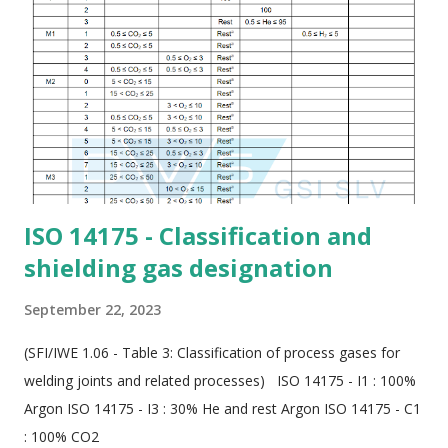
test package . 📦 11 Steps to Prepare a Hydrotest Package 1.
Cover Page Include project name, client, contractor, system
name, line class, and test type. A sample form can be
customized to suit your project format. 2. Content Sheet
Provides a summary index of documents included. Pre-fill
standard informatio...
ISO 14175 - Classification and
shielding gas designation
September 22, 2023
(SFI/IWE 1.06 - Table 3: Classification of process gases for
welding joints and related processes) ISO 14175 - I1 : 100%
Argon ISO 14175 - I3 : 30% He and rest Argon ISO 14175 - C1
: 100% CO2