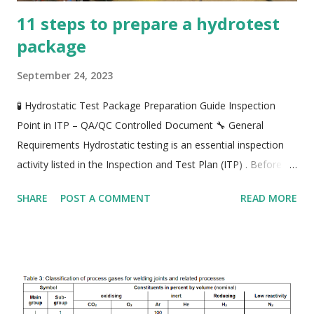
11 steps to prepare a hydrotest
package
September 24, 2023
🧪 Hydrostatic Test Package Preparation Guide Inspection
Point in ITP – QA/QC Controlled Document 🔧 General
Requirements Hydrostatic testing is an essential inspection
activity listed in the Inspection and Test Plan (ITP) . Before
performing a hydrotest, the following conditions must be
SHARE
POST A COMMENT
READ MORE
fulfilled : The hydrotest procedure has been approved by the
client and/or consultant. All welding activities within the test
boundary must be completed and inspected by all parties.
Non-Destructive Testing (NDT) must be performed according
to the project specification, with acceptable results . All
relevant documentation must be collected for inclusion in the