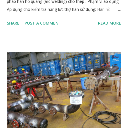
pháp hàn hồ quang (arc welding) cho thép . Phạm vi áp dụng
Áp dụng cho kiểm tra năng lực thợ hàn sử dụng: Hàn hồ
quang tay (SMAW / 111) Hàn hồ quang trong khí bảo vệ
SHARE
POST A COMMENT
READ MORE
(GMAW / 135, 136, 138, GTAW / 141, FCAW, SAW / 121) Hàn
hồ quang Plasma (PAW / 15) Các quá trình hàn nóng chảy
khác Vật liệu áp dụng: tất cả các loại thép carbon, thép hợp
kim, thép không gỉ, thép chịu nhiệt, v.v. Các nội dung chính
Loại liên kết kiểm tra: Mối hàn đối đầu (Butt weld) Mối hàn
góc (Fillet weld) Vị trí hàn: PA (Flat), PC (Horizontal), PF
(Vertical-up), PE (Overhead), v.v. Phạm vi chứng nhận (Range
of qualification): Vật liệu (theo nhóm ISO 15608) Quá trình
hàn Loại liên kết Vị trí hàn Đường kính/thickness Sản phẩm:
Plate hoặc Pipe Tiêu chí kiểm tra: Hình dạng ngoại quan mối
hàn (visual inspection) Kiểm tra phá hủy (des...