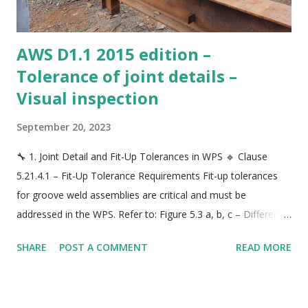
AWS D1.1 2015 edition –
Tolerance of joint details –
Visual inspection
September 20, 2023
🔧 1. Joint Detail and Fit-Up Tolerances in WPS 🔹 Clause
5.21.4.1 – Fit-Up Tolerance Requirements Fit-up tolerances
for groove weld assemblies are critical and must be
addressed in the WPS. Refer to: Figure 5.3 a, b, c – Different
fit-up types (with/without backing, with/without backgouging)
SHARE
POST A COMMENT
READ MORE
Tolerance parameters include : Root opening (often ±1.6 mm
/ ±1/16 in.) Root face Groove angle Alignment/mismatch (hi-
lo) ⚠️ Out-of-tolerance fit-up (e.g., root opening > 20 mm) is