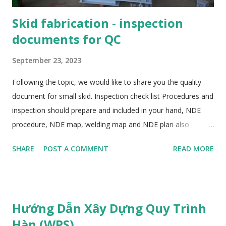
Skid fabrication - inspection
documents for QC
September 23, 2023
Following the topic, we would like to share you the quality
document for small skid. Inspection check list Procedures and
inspection should prepare and included in your hand, NDE
procedure, NDE map, welding map and NDE plan also
prepared. You should make a content of procedures for
SHARE
POST A COMMENT
READ MORE
control, type of inspection report, below is sample list of
procedure. Document control Too many drawings/ document
per each skid, so it should carefully update with latest
revision, Line list should be updated and control the piping
Hướng Dẫn Xây Dựng Quy Trình
spool number, all spools to be identified in the test package
Hàn (WPS)
later. Shop drawing, document submission to be documented