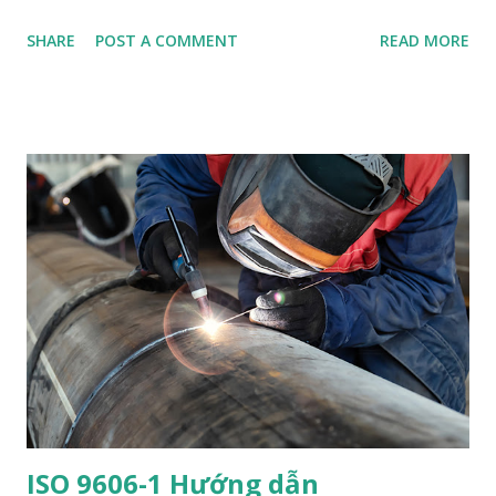
fit-up types (with/without backing, with/without backgouging)
SHARE
POST A COMMENT
READ MORE
Tolerance parameters include : Root opening (often ±1.6 mm
/ ±1/16 in.) Root face Groove angle Alignment/mismatch (hi-
lo) ⚠️ Out-of-tolerance fit-up (e.g., root opening > 20 mm) is
not allowed unless qualified by a PQR — especially for PJP
groove welds , where excessive root gap is a nonessential
variable turning essential . 📐 2. Essential Variables in WPS
(Clause 4 and Table 4.5) ✅ Table 4.5, Line 31 – Groove Type
Change in groove type (e.g., single-V → double-V) requires
requalification , unless: It’s a CJP groove weld meeting Clause
3.12, 3.13 (prequalified) or Clause 9.10, 9.11 (tubular
connections). Then, any groove detail conforming to those
figures (e....
ISO 9606-1 Hướng dẫn