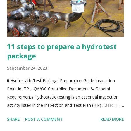
Plate hoặc Pipe Tiêu chí kiểm tra: Hình dạng ngoại quan mối
hàn (visual inspection) Kiểm tra phá hủy (des...
11 steps to prepare a hydrotest
package
September 24, 2023
🧪 Hydrostatic Test Package Preparation Guide Inspection
Point in ITP – QA/QC Controlled Document 🔧 General
Requirements Hydrostatic testing is an essential inspection
activity listed in the Inspection and Test Plan (ITP) . Before
performing a hydrotest, the following conditions must be
SHARE
POST A COMMENT
READ MORE
fulfilled : The hydrotest procedure has been approved by the
client and/or consultant. All welding activities within the test