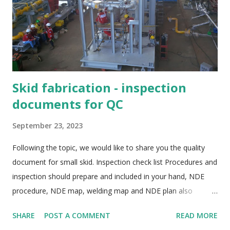
considered. BS EN ISO 15614-1 : 2017 Welding qualification
for all positions, see Section 8.4.2 and topic , Welding position
requirement in BS EN ISO 15614-1. Heat input determination
and...
Skid fabrication - inspection
documents for QC
September 23, 2023
Following the topic, we would like to share you the quality
document for small skid. Inspection check list Procedures and
inspection should prepare and included in your hand, NDE
procedure, NDE map, welding map and NDE plan also
prepared. You should make a content of procedures for
SHARE
POST A COMMENT
READ MORE
control, type of inspection report, below is sample list of