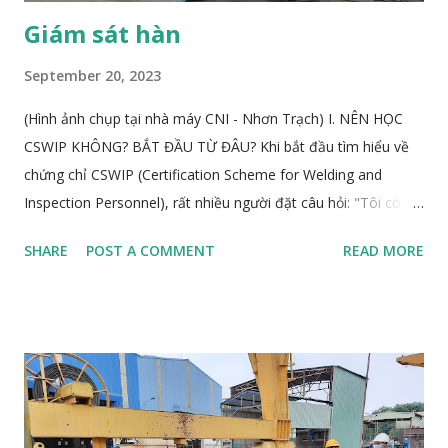
Giám sát hàn
September 20, 2023
(Hình ảnh chụp tại nhà máy CNI - Nhơn Trạch) I. NÊN HỌC
CSWIP KHÔNG? BẮT ĐẦU TỪ ĐÂU? Khi bắt đầu tìm hiểu về
chứng chỉ CSWIP (Certification Scheme for Welding and
Inspection Personnel), rất nhiều người đặt câu hỏi: "Tôi có
nên học CSWIP không?" Câu trả lời không phụ thuộc vào xu
SHARE
POST A COMMENT
READ MORE
hướng mà nằm ở định hướng nghề nghiệp, kiến thức, kỹ năng
và kinh nghiệm thực tế của chính bạn. 1. Đặt câu hỏi đúng để
có quyết định đúng Bạn đã từng làm công tác giám sát hàn
chưa? Bạn có kinh nghiệm thực tế về thi công, kiểm tra lắp
dựng cơ khí? Bạn có dự định theo đuổi nghề giám sát chất
lượng lâu dài không? Nếu câu trả lời là "chưa", tốt nhất bạn
không nên học CSWIP ngay , vì đây là hướng đi chuyên biệt