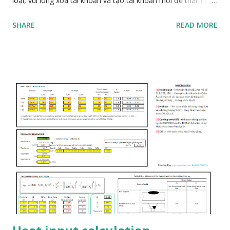
loại, vui lòng xóa tài khoản và tạo tài khoản mới để tham gia
lại. 4. Thành viên loại, Admin không hỗ trợ quay lại nhóm. 5.
SHARE
READ MORE
Link tham gia: https://t.me/+dUB42hQsIn5iMGFl . Thân Biên
ND Telegram user: @biennd