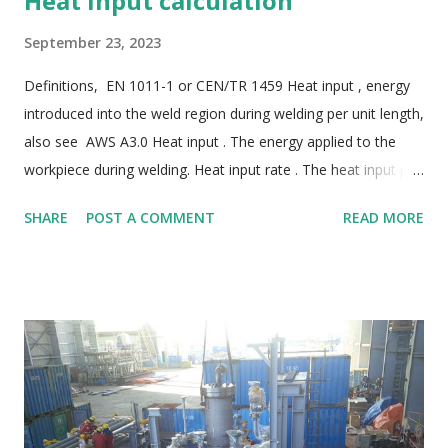
Heat input calculation
September 23, 2023
Definitions, EN 1011-1 or CEN/TR 1459 Heat input , energy
introduced into the weld region during welding per unit length,
also see AWS A3.0 Heat input . The energy applied to the
workpiece during welding. Heat input rate . The heat input per
unit length of weld. The heat input during welding can be
SHARE
POST A COMMENT
READ MORE
viewed as a main influencing factor on the properties of
ferritic and ferritic-austenitic stainless steel welds in particular.
This influences the time/temperature cycle occurring during
welding. EN 1011-1 2009, Section 8.7 Thermal efficiency
factor k are in accordance with Table 1 of EN 1011-1 : 2009.
ASME IX 2017 What is the difference between arc energy and
heat input? Arc energy is the energy supplied by the welding
arc to the workpiece before the efficiency of the process is