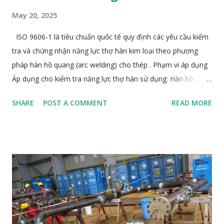
May 20, 2025
ISO 9606-1 là tiêu chuẩn quốc tế quy định các yêu cầu kiểm
tra và chứng nhận năng lực thợ hàn kim loại theo phương
pháp hàn hồ quang (arc welding) cho thép . Phạm vi áp dụng
Áp dụng cho kiểm tra năng lực thợ hàn sử dụng: Hàn hồ
quang tay (SMAW / 111) Hàn hồ quang trong khí bảo vệ
SHARE
POST A COMMENT
READ MORE
(GMAW / 135, 136, 138, GTAW / 141, FCAW, SAW / 121) Hàn
hồ quang Plasma (PAW / 15) Các quá trình hàn nóng chảy
khác Vật liệu áp dụng: tất cả các loại thép carbon, thép hợp
kim, thép không gỉ, thép chịu nhiệt, v.v. Các nội dung chính
Loại liên kết kiểm tra: Mối hàn đối đầu (Butt weld) Mối hàn
góc (Fillet weld) Vị trí hàn: PA (Flat), PC (Horizontal), PF
(Vertical-up), PE (Overhead), v.v. Phạm vi chứng nhận (Range
of qualification): Vật liệu (theo nhóm ISO 15608) Quá trình
hàn Loại liên kết Vị trí hàn Đường kính/thickness Sản phẩm: