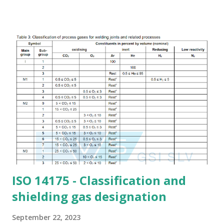
boundary must be completed and inspected by all parties.
Non-Destructive Testing (NDT) must be performed according
to the project specification, with acceptable results . All
relevant documentation must be collected for inclusion in the
test package . 📦 11 Steps to Prepare a Hydrotest Package 1.
Cover Page Include project name, client, contractor, system
name, line class, and test type. A sample form can be
customized to suit your project format. 2. Content Sheet
Provides a summary index of documents included. Pre-fill
standard informatio...
ISO 14175 - Classification and
shielding gas designation
September 22, 2023