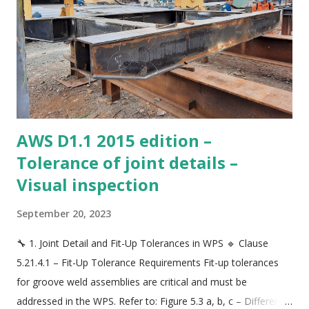
và cần sự chuẩn bị nghiêm túc. Thay vào đó, bạn nên tập
trung tích lũy kinh nghiệm, tìm hiểu thêm về nghề nghiệp,
mục tiêu và xác định rõ vai trò bạn muốn gắn bó trong ngành
cơ khí và kiểm tra chất lượng. 2. Tránh học theo phong trào
Không phải ai có chứng chỉ CSWIP cũng sẽ có công việc ...
AWS D1.1 2015 edition –
Tolerance of joint details –
Visual inspection
September 20, 2023
🔧 1. Joint Detail and Fit-Up Tolerances in WPS 🔹 Clause
5.21.4.1 – Fit-Up Tolerance Requirements Fit-up tolerances
for groove weld assemblies are critical and must be
addressed in the WPS. Refer to: Figure 5.3 a, b, c – Different