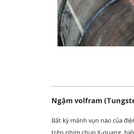
Ngậm volfram (Tungste
Bất kỳ mảnh vụn nào của điện
trên phim chụp X-quang, hiể