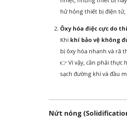
nhiệt, nhưng thiết bị n
hử hỏng thiết bị điện tử
Ôxy hóa điệc cực do th
Khi
khí bảo vệ không đ
bị ôxy hóa nhanh và rã 
👉 Vì vậy, cần phải thực 
sạch đường khí và đầu m
Nứt nóng (Solidificatio