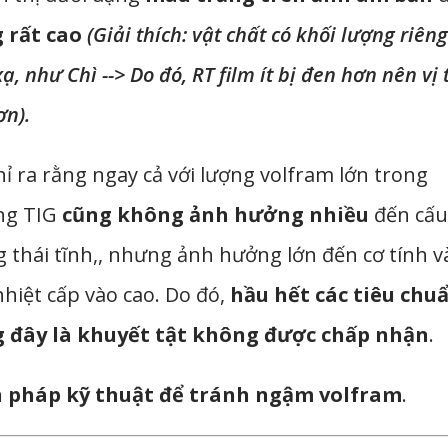
g rất cao
(Giải thích: vật chất có khối lượng riêng
ạ, như Chì --> Do đó, RT film ít bị đen hơn nên vị t
ơn).
 ra rằng ngay cả với lượng volfram lớn trong
ng TIG
cũng không ảnh hưởng nhiều
đến cấu
g thái tĩnh,, nhưng ảnh hưởng lớn đến cơ tính v
hiệt cấp vào cao. Do đó,
hầu hết các tiêu chu
g đây là khuyết tật không được chấp nhận
.
n pháp kỹ thuật để tránh ngậm volfram
.