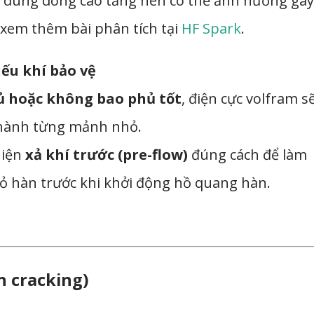
ày dùng dòng cao tầng nên có thể ảnh hưởng gây
, xem thêm bài phân tích tại
HF Spark
.
iếu khí bảo vệ
ủ hoặc không bao phủ tốt
, điện cực volfram s
thành từng mảnh nhỏ.
hiện
xả khí trước (pre-flow)
đúng cách để làm
ỏ hàn trước khi khởi động hồ quang hàn.
n cracking)