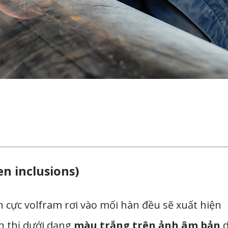
n inclusions)
 cực volfram rơi vào mối hàn đều sẽ xuất hiện
n thị dưới dạng
màu trắng trên ảnh âm bản
d